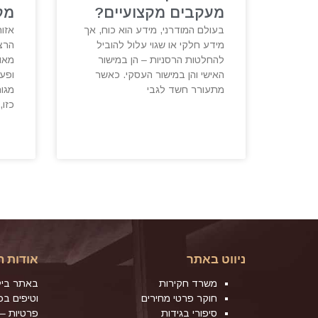
מעקבים מקצועיים?
מק
בעולם המודרני, מידע הוא כוח, אך
אזור
מידע חלקי או שגוי עלול להוביל
הרצל
להחלטות הרסניות – הן במישור
מאופ
האישי והן במישור העסקי. כאשר
ופע
מתעורר חשד לגבי
מגור
כזו,
ניווט באתר
אודות ה
משרד חקירות
באתר ביל
חוקר פרטי מחירים
וטיפים ב
סיפורי בגידות
פרטיות – 