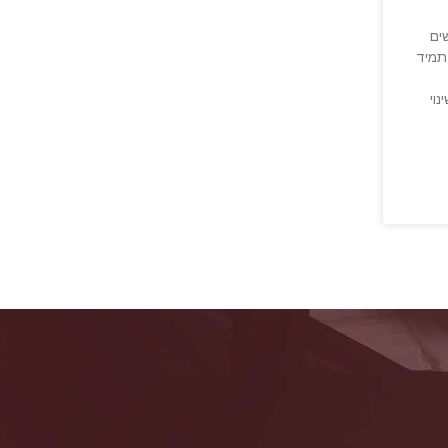
ים
תמיד