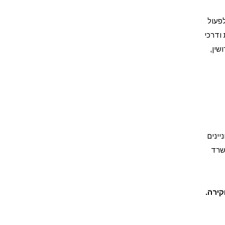
פעול
ודרכי
שין,
יינים
משרד
קירה.