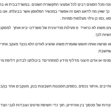
נה מכל הסוגים רבים לכל אמצעי התקשורת השונים .במשרדבבית או בר
כך שאין מה לדאוג האם זה אפשרי במכשיר הפלאפון אשר בבעלתו. אנו 
ג ,כמו כן גילוי מצלמות סמויות .
 משהו לא כראוי? פ פעילות מודיעינית של משרדנו יביא אותך למסקנה
שיות לכך.
או פגישה ואתה חושש שאמרת משהו שהגיע לאדם הלא נכון? מעקב אחרי 
שחשבת.
ימי או אדם חיצוני מדליף מידע למתחרים? ביכולתנו לבדוק דליפת מי
חייבים ,איתור נכסים ,כספים,חסכונות חשבונות בנק, מעקבים אחר בן/בץ 
ירות של סכסוך בין אזרחיים, תוך כדי חשיפת פרטים ועובדות לגבי הצד