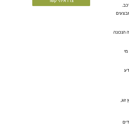
צרו איתי קשר
כב.
מבצעים
 הנכונה
מי
דע
זוג,
דים