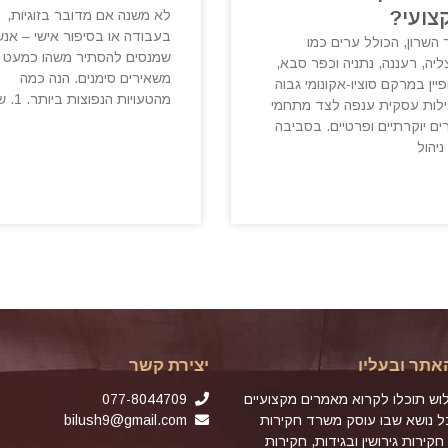
צועי?
לא משנה אם מדובר בזוגיות,
בעבודה או בסיפור אישי – אנש
 השרון, הכולל ערים כמו
שמנסים להסתיר משהו כמעט 
יה, רעננה, נתניה וכפר סבא,
משאירים סימנים. הנה כמה
יין במרקם סוציו-אקונומי גבוה
מהטעויות הנפוצות ביותר. 1. שינוי
ילות עסקית ענפה לצד מתחמי
ים יוקרתיים ופרטיים. בסביבה
 ניהול
אתר ובעליו
יצירת קשר
וש תוכלו לקרוא מאמרים מקצועיים
077-8044709
כל נושא שבו עוסק משרד חקירות
bilush9@gmail.com
חקירות גירושין ובגידות, חקירות