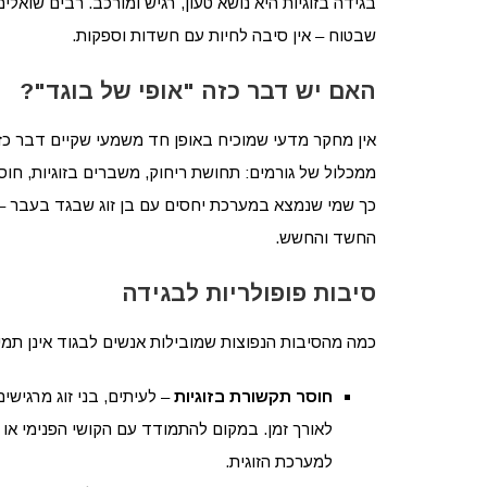
בגידה בזוגיות היא נושא טעון, רגיש ומורכב. רבים שואל
שבטוח – אין סיבה לחיות עם חשדות וספקות.
האם יש דבר כזה "אופי של בוגד"?
אין מחקר מדעי שמוכיח באופן חד משמעי שקיים דבר כזה,
ממכלול של גורמים: תחושת ריחוק, משברים בזוגיות, חוס
כך שמי שנמצא במערכת יחסים עם בן זוג שבגד בעבר –
החשד והחשש.
סיבות פופולריות לבגידה
כמה מהסיבות הנפוצות שמובילות אנשים לבגוד אינן תמיד
חוסר תקשורת בזוגיות
– לעיתים, בני זוג מרגיש
לאורך זמן. במקום להתמודד עם הקושי הפנימי א
למערכת הזוגית.