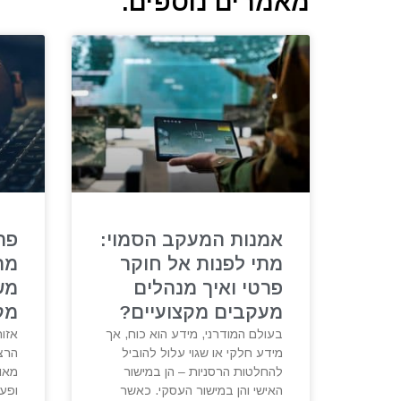
מאמרים נוספים:
אמנות המעקב הסמוי:
פת
מתי לפנות אל חוקר
מת
פרטי ואיך מנהלים
מש
מעקבים מקצועיים?
מק
בעולם המודרני, מידע הוא כוח, אך
אזור
מידע חלקי או שגוי עלול להוביל
הרצל
להחלטות הרסניות – הן במישור
מאופ
האישי והן במישור העסקי. כאשר
ופע