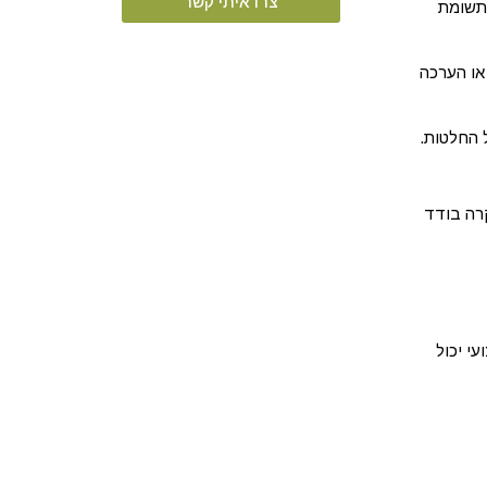
צרו איתי קשר
 תשומת
או הערכה
 החלטות.
קרה בודד
י יכול