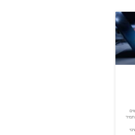
ים
תמיד