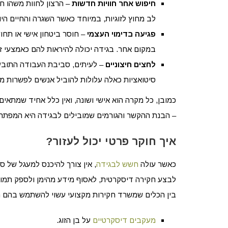
חיפוש אחר חוויות חדשות
– הרצון לחוות משהו חד
לב מחוץ לזוגיות, במיוחד כאשר השגרה והחיים היומי
פגיעה בדימוי העצמי
– חוסר ביטחון אישי או תחו
במקום אחר. בגידה יכולה להיראות להם כאמצעי זמנ
לחצים חיצוניים
– לעיתים, סביבת העבודה התובענ
סיטואציות כאלה עלולות להוביל אנשים לפשרות מו
כמובן, כל מקרה הוא אישי ושונה, ואין כלל אחיד שמתאים
– הבנת ההקשר והגורמים שמובילים לבגידה היא המפת
איך חוקר פרטי יכול לעזור?
כאשר עולה
חשש לבגידה
, אין צורך להיכנס למעגל של 
לבצע חקירה דיסקרטית, לאסוף מידע מהימן ולספק תמו
בין הכלים שמשרד חקירות מקצועי עשוי להשתמש בהם נ
מעקבים דיסקרטיים
על בן הזוג.