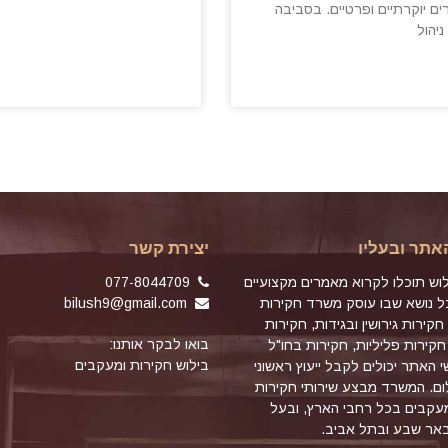
ים יוקרתיים ופרטיים. בסביבה
 ניהול
אתר ובעליו
יצירת קשר
וש תוכלו לקרוא מאמרים מקצועיים
077-8044709
כל נושא שבו עוסק משרד חקירות
bilush9@gmail.com
חקירות גירושין ובגידות, חקירות
בואו לבקר אותנו:
חקירות פליליות, חקירות בחו"ל
בילוש חקירות ומעקבים
שי האתר יכולים לקבל ייעוץ ראשוני
ם. המשרד מבצע שירותי חקירות
מעקבים בכל רחבי הארץ, ובעל
באר שבע ובתל אביב.