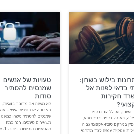
רונות בילוש בשרון:
טעויות של אנשים
י כדאי לפנות אל
שמנסים להסתיר
רד חקירות
סודות
צועי?
לא משנה אם מדובר בזוגיות,
בעבודה או בסיפור אישי – אנש
 השרון, הכולל ערים כמו
שמנסים להסתיר משהו כמעט 
יה, רעננה, נתניה וכפר סבא,
משאירים סימנים. הנה כמה
יין במרקם סוציו-אקונומי גבוה
מהטעויות הנפוצות ביותר. 1. שינוי
ילות עסקית ענפה לצד מתחמי