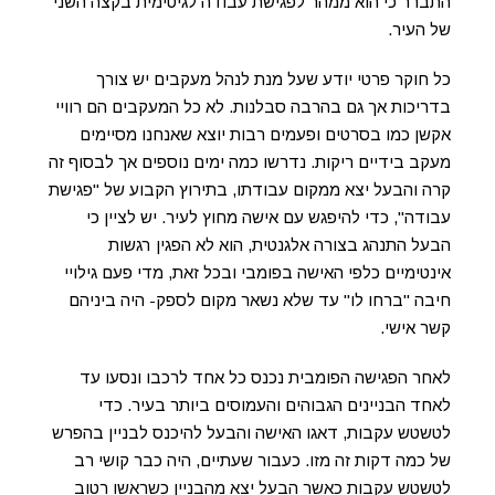
התברר כי הוא ממהר לפגישת עבודה לגיטימית בקצה השני
של העיר.
כל חוקר פרטי יודע שעל מנת לנהל מעקבים יש צורך
בדריכות אך גם בהרבה סבלנות. לא כל המעקבים הם רוויי
אקשן כמו בסרטים ופעמים רבות יוצא שאנחנו מסיימים
מעקב בידיים ריקות. נדרשו כמה ימים נוספים אך לבסוף זה
קרה והבעל יצא ממקום עבודתו, בתירוץ הקבוע של "פגישת
עבודה", כדי להיפגש עם אישה מחוץ לעיר. יש לציין כי
הבעל התנהג בצורה אלגנטית, הוא לא הפגין רגשות
אינטימיים כלפי האישה בפומבי ובכל זאת, מדי פעם גילויי
חיבה "ברחו לו" עד שלא נשאר מקום לספק- היה ביניהם
קשר אישי.
לאחר הפגישה הפומבית נכנס כל אחד לרכבו ונסעו עד
לאחד הבניינים הגבוהים והעמוסים ביותר בעיר. כדי
לטשטש עקבות, דאגו האישה והבעל להיכנס לבניין בהפרש
של כמה דקות זה מזו. כעבור שעתיים, היה כבר קושי רב
לטשטש עקבות כאשר הבעל יצא מהבניין כשראשו רטוב