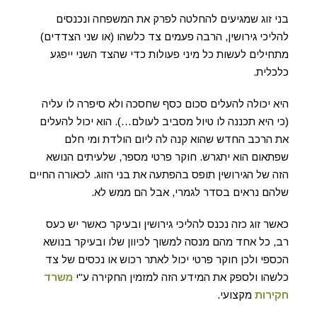
בני זוג שמגיעים להחלטה לפרק את המשפחה ונכנסים
להליכי גירושין, הרבה פעמים צד כלשהו (או שני הצדדים)
מתחילים לעשות כל מיני פעולות כדי שהצד השני ייפגע
כלכלית.
היא יכולה להעלים סכום כסף שחסכה ולא סיפרה לו עליה
(כי היא תכננה לו טיול מסביב לעולם…). הוא יכול להעלים
את הרכב החדש שהוא קנה לה ליום הולדת ומי חלם
שפתאום הוא יתגרש. חוקר פרטי מספר, שלעיתים הנושא
הזה של הגירושין תופס בהפתעה את בני הזוג. לכאורה החיים
שלהם נראים בסדר לגמרי, אבל הם ממש לא.
כאשר זוג כזה נכנס להליכי גירושין ובעיקר כאשר יש כעס
רב, כל אחד מהם מנסה למשוך לכיוון שלו ובעיקר בנושא
הכספי ולכן חוקר פרטי יכול לאתר רכוש או נכסים של צד
כלשהו ולספק את המידע הזה למזמין החקירה ע"י
משרד
חקירות
מקצועי.