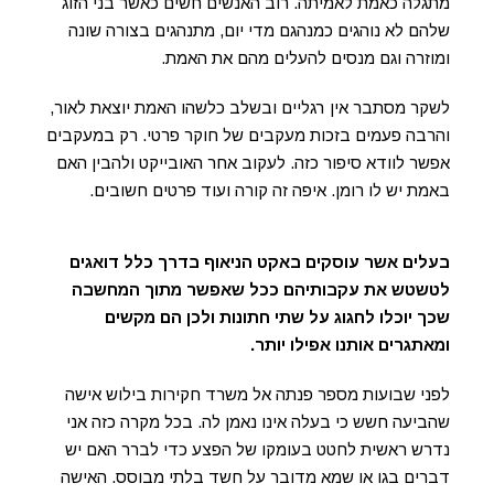
מתגלה כאמת לאמיתה. רוב האנשים חשים כאשר בני הזוג
שלהם לא נוהגים כמנהגם מדי יום, מתנהגים בצורה שונה
ומוזרה וגם מנסים להעלים מהם את האמת.
לשקר מסתבר אין רגליים ובשלב כלשהו האמת יוצאת לאור,
והרבה פעמים בזכות מעקבים של חוקר פרטי. רק במעקבים
אפשר לוודא סיפור כזה. לעקוב אחר האובייקט ולהבין האם
באמת יש לו רומן. איפה זה קורה ועוד פרטים חשובים.
בעלים אשר עוסקים באקט הניאוף בדרך כלל דואגים
לטשטש את עקבותיהם ככל שאפשר מתוך המחשבה
שכך יוכלו לחגוג על שתי חתונות ולכן הם מקשים
ומאתגרים אותנו אפילו יותר.
לפני שבועות מספר פנתה אל משרד חקירות בילוש אישה
שהביעה חשש כי בעלה אינו נאמן לה. בכל מקרה כזה אני
נדרש ראשית לחטט בעומקו של הפצע כדי לברר האם יש
דברים בגו או שמא מדובר על חשד בלתי מבוסס. האישה