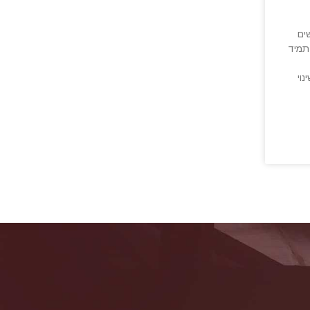
ים
תמיד