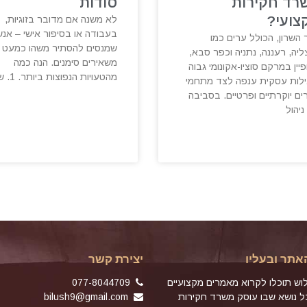
רד חקירות
סודות
צועי?
לא משנה אם מדובר בזוגיות,
בעבודה או בסיפור אישי – אנש
 השרון, הכולל ערים כמו
שמנסים להסתיר משהו כמעט 
יה, רעננה, נתניה וכפר סבא,
משאירים סימנים. הנה כמה
יין במרקם סוציו-אקונומי גבוה
מהטעויות הנפוצות ביותר. 1. שינוי
ילות עסקית ענפה לצד מתחמי
ים יוקרתיים ופרטיים. בסביבה
 ניהול
אתר ובעליו
יצירת קשר
וש תוכלו לקרוא מאמרים מקצועיים
077-8044709
כל נושא שבו עוסק משרד חקירות
bilush9@gmail.com