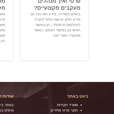
פרטי ואיך מנהלים
מש
מעקבים מקצועיים?
מק
בעולם המודרני, מידע הוא כוח, אך
אזור
מידע חלקי או שגוי עלול להוביל
הרצל
להחלטות הרסניות – הן במישור
מאופ
האישי והן במישור העסקי. כאשר
ופע
מתעורר חשד לגבי
מגור
כזו,
ניווט באתר
אודות ה
משרד חקירות
באתר ביל
חוקר פרטי מחירים
וטיפים ב