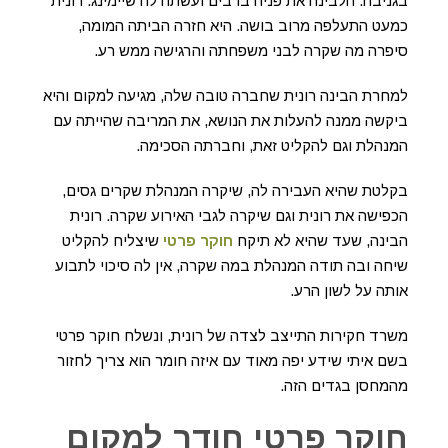
בגניבה. הלבינה את פניה ברבים ועשתה לה שיימינג. רונית
כמעט התעלפה מרוב בושה. היא חזרה הביתה המומה,
סיפרה מה שקרה לבני משפחתה והרגישה ממש רע.
למחרת הבינה רונית שחברה טובה שלה, מגיעה למקום והיא
ביקשה ממנה להעלות את הנושא, את המריבה שהייתה עם
המנהלת וגם להקליט זאת, וחברתה הסכימה.
בקלטת שהיא העבירה לה, שיקרה המנהלת שקרים גסים,
הכפישה את רונית וגם שיקרה לגבי האירוע שקרה. רונית
הבינה, שעד שהיא לא תיקח
חוקר פרטי
שיצליח להקליט
שיחה ובה תודה המנהלת במה שקרה, אין לה סיכוי לתבוע
אותה על לשון הרע.
משרד חקירות התייצב לצדה של רונית, ונשלח חוקר פרטי
בשם איתי שידע יפה מאוד עם איזה חומר הוא צריך לחזור
מהמחסן בגדים הזה.
חוקר פרטי חודר למקום