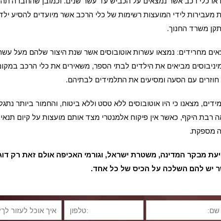
או כלי רכב אשר נמצאים על הכביש עד עשר שנים. וכמובן שהחברה תהי
ות מעבירות לידי המועצות רשימות של כלי הרכב אשר מיועדים להסיע ילד
תקן משרד החנוך.
-8 בתי ספר, העלנו ממצאים מחרידים: נמצאו עשרות אוטובוסים אשר שנת היצור שלהם מעל ע
מיניבוסים מביאים את הילדים לבתי הספר, משאירים את כלי הרכב במקום
 חוזרים עם הסעה ומסיעים את התלמידים לבתיהם.
ידים, מצאנו כי היו אוטובוסים ללא טסט וללא ביטוח, והחמור ביותר נתגלה
ה רבת היקף, כאשר אין פיקוח אלמנטרי מצד אותם מועצות על קיום תנאי 
ה מספקת.
דיעת מבקר המדינה, משטרת ישראל, וגורמי האכיפה אולם זאת רק דו
ר יש להם השלכה על הכיס של כל אחד.