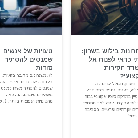
רונות בילוש בשרון:
טעויות של אנשים
י כדאי לפנות אל
שמנסים להסתיר
רד חקירות
סודות
צועי?
לא משנה אם מדובר בזוגיות,
בעבודה או בסיפור אישי – אנש
 השרון, הכולל ערים כמו
שמנסים להסתיר משהו כמעט 
יה, רעננה, נתניה וכפר סבא,
משאירים סימנים. הנה כמה
יין במרקם סוציו-אקונומי גבוה
מהטעויות הנפוצות ביותר. 1. שינוי
ילות עסקית ענפה לצד מתחמי
ים יוקרתיים ופרטיים. בסביבה
 ניהול