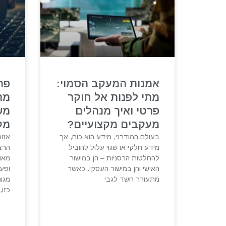
אמנות המעקב הסמוי:
פת
מתי לפנות אל חוקר
מת
פרטי ואיך מנהלים
מש
מעקבים מקצועיים?
מק
בעולם המודרני, מידע הוא כוח, אך
אזור
מידע חלקי או שגוי עלול להוביל
הרצל
להחלטות הרסניות – הן במישור
מאופ
האישי והן במישור העסקי. כאשר
ופע
מתעורר חשד לגבי
מגור
כזו,