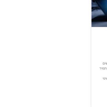
ים
תמיד