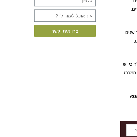
ה
ים,
צרו איתי קשר
שר שנים
,
 כי יש
המכרז.
גמא