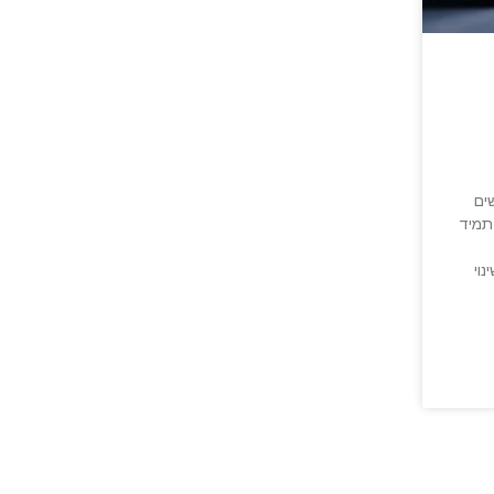
ים
תמיד