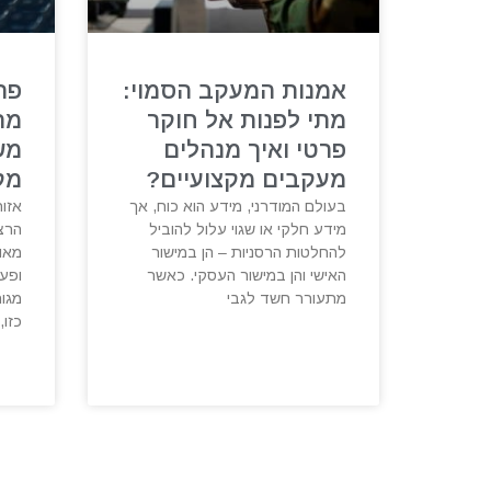
אמנות המעקב הסמוי:
פת
מתי לפנות אל חוקר
מת
פרטי ואיך מנהלים
מש
מעקבים מקצועיים?
מק
בעולם המודרני, מידע הוא כוח, אך
אזור
מידע חלקי או שגוי עלול להוביל
הרצל
להחלטות הרסניות – הן במישור
מאופ
האישי והן במישור העסקי. כאשר
ופע
מתעורר חשד לגבי
מגור
כזו,