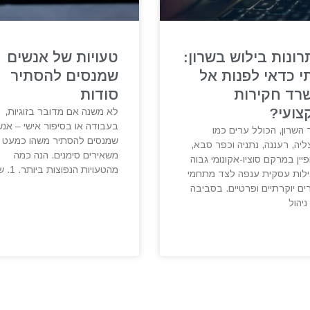
רונות בילוש בשרון:
טעויות של אנשים
י כדאי לפנות אל
שמנסים להסתיר
רד חקירות
סודות
צועי?
לא משנה אם מדובר בזוגיות,
בעבודה או בסיפור אישי – אנש
 השרון, הכולל ערים כמו
שמנסים להסתיר משהו כמעט 
יה, רעננה, נתניה וכפר סבא,
משאירים סימנים. הנה כמה
יין במרקם סוציו-אקונומי גבוה
מהטעויות הנפוצות ביותר. 1. שינוי
ילות עסקית ענפה לצד מתחמי
ים יוקרתיים ופרטיים. בסביבה
 ניהול