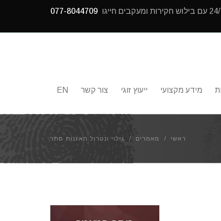
077-8044709
ת
מידע מקצועי
ייעוץ זוגי
צור קשר
EN
ראשי
/
מאמרים
/
גילוי ונטרול האזנות סתר