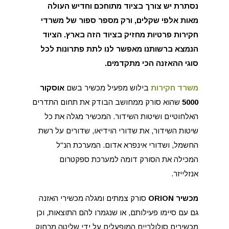
נסתרת יש צורך בציוד מתוחכם וחדיש העולה
מאות אלפי שקלים, ורק מספר ספור של משרדי
חקירות פרטיות מחזיק בציוד הזה בארץ. הציוד
הנמצא ברשותנו מאפשר לנו לתת פתרונות לכל
סוגי ההאזנה הכי מתקדמים.
משרד חקירות
בילוש מפעיל מכשיר בשם
אוסקור
5000
שהוא סורק ממחושב הבודק את תחום התדרים
האלחוטיים ושיטות השידור. המכשיר מגלה את כל
שיטות השידור, את שדורי הוידיאו, שדורים על רשת
החשמל, ושדורי אינפרא אדום. המערכת הנ"ל
המכילה את הסורק דומה למערכת ספקטרום
אנזלייזר.
מכשיר ORION
סורק צמתים ומגלה מכשירי האזנה
גם עם סיימו פעילותם, או שנגמרו להם התוצאות, וכן
מכשירים סולולריים המופעלים על ידי שליטה מרחוק