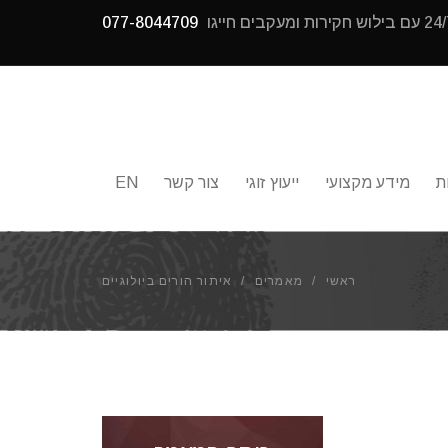
077-8044709
ת
מידע מקצועי
ייעוץ זוגי
צור קשר
EN
ראשי
/
מאמרים
/
איתור הורים ביולוגיים