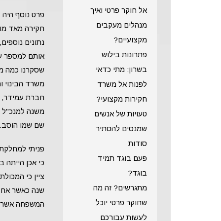
אל חוקר פרטי ואיך
פרט נוסף היה 
מנהלים מעקבים
חקירה מאד מור
מקצועיים?
נתונים נוספים,
פתרונות בילוש
אותם למספר עי
בשרון: מתי כדאי
שסקרנו כמה מק
משרד הבינוי ו
לפנות אל משרד
חברת עמידר, ו
חקירות מקצועי?
משנה למנכ"ל ח
טעויות של אנשים
שם שמו הוסב.
שמנסים להסתיר
סודות
פניתי למחלקת 
פעם בוגד תמיד
כי אכן הייתה 
בוגד?
מתגרשים? זה מה
שנה כאשר אחד 
שחוקר פרטי יוכל
המשפחה אשר עב
לעשות עבורכם