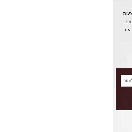
צעות
סתם,
 את