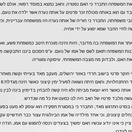
את המשפחה התברר כי האם נפטרה, והאב נמצא במוסד רפואי, אולם לש
ד גם הוא באותה מכולת זכר פרטים על אותה נערה אשר ילדה את נועם, ו
בי משפחתה, התברר כי הוריה של אותה נערה היו ממשפחה עבריינית, וכי
ה לחיי החבר שמא יפגע על ידי אחיה.
אתר את המשפחה בה מדובר, היות והינה מוכרת היטב כמשפחת פשע, ואכ
ות המשפחה תואם לשם של אמו של נועם. ע"פ הסכום ביננו התבקשנו מ
ת האם, ולבדוק מה מצבה המשפחתי, עיסוקה ומגוריה.
 חוקר פרטי בישוב חרדי באזור ירושלים, מעקב מאד בעייתי וקשה מאחר 
הוא ישו
תה כאשר היא יוצאת מביתה ולא היה קשה להבחין בדימיון בינה לבין נוע
מעשה מלבד פרטיו של האב היה לנו כמעט את כל מה שנדרש.
בסרט התרגש מאד, התברר כי במסגרת תפקידו הוא עוסק לא מעט בפעי
חלים קיצונים, וכי אחד מילדיה של אמו הביולוגית עצור כבר חודשיים עק
ציין כי אינו יודע עכשיו האם ימשיך בצעדים וינסה להפגש עם אמו, הודה ל
ח לעדכן.