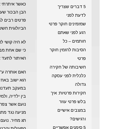
כאשר איתרתי 
5 דברים שצריך
הבן הבכור שעב
לדעת לפני
פרטים רבים לג
שמזמינים חוקר פרטי
הביולוגית חשש
רגע לפני שאתם
חותמים – כל
לא היה קושי ל
הסיבות להזמין חוקר
כי שם אחת מבנ
האיתור לתעד א
פרטי
חשיבותה של חקירה
האם אותרה ע"י
כלכלית לפני עסקה
גדולה
במעקב תעדנו או
חקירות פרטיות: איך
בין ילדיה, ול
בלש פרטי עוזר
נועם אשר צפה 
במצבים אישיים
מניעה נגד מתנ
ורגישים?
תג מחיר. נועם 
5 סימנים אפשריים
הפעילות והבטי