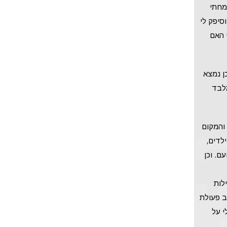
מחתי
סיפק לי
 האם
ן נמצא
לבד
והמקום
ב באחד ההתנחלויות, והאם היתה נשואה לפעיל ימין קיצוני כאשר הינה מגדלת 8 ילדים,
ם. וכן
לות
ב פעולת
י על