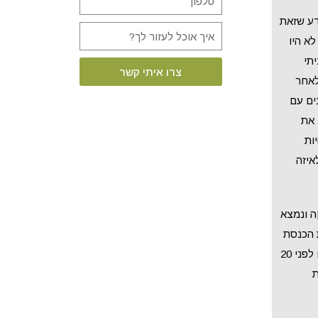
דע שזאת
א היו
תי
צרו איתי קשר
לאחר
ים עם
 את
ות
איזה
ה ונמצא
 הכנסת
ציין כי המכולת היתה שייכת למשפחת ליבוביץ (שם בדוי ) וכי המשפחה עזבה את המקום לפני 20
ת