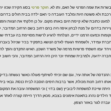
בשרות את שמה הפרטי של האם, ותו לא.
חוקר פרטי
בסוג חקירה שכזו יו
כבת ולא פשוטה היות ומלבד העובדה כי האם ילדה בבית חולים בדרום ל
 למעט כתובת שלא קיימת היום באותו מקום. על כן חלקתי את הצוות והפני
ירות בדרום על מנת לבחון איפה היה בהם רחוב בשם הרחוב המדובר, 
ומות וכמעט הרמנו ידיים, הצלחתי להגיע לרשות מסויימת בה עבדתי שנ
חברת עמידר, ולשמחתי הגעתי לאדם הנושא בתפקיד בכיר שניהל בעברו
יחד עמו חשפתי פרשיות מרמה של משרד השכון. האיש התקדם והפך להי
ברה ידועה, ולמרבית שמחתי זכר היכן היה הרחוב המדובר, והכי חשוב ל
ההנדסה של אותה עיר, וגם שם זכיתי לשיתוף פעולה כאשר נעשתה בדיק
באותו רחוב חנות מכולת, אשר ברבות הימים הוסבה לבית כנסת. גבאי בית
הילדים נהרג בתאונת אימונים בצבא, מכאן הדרך הייתה קצרה לאתר א
רה לגור באזור הצפון.