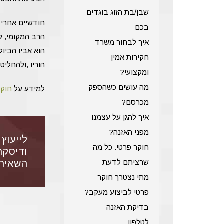
שבן/בת הזוג בוגדים
חודשיים אחרי 
בכם
הרב המקומי, לד
איך לבחור משרד
הוא אביו הביולו
חקירות אמין
הוריו ,ולהחלי
ומקצועי?
מה עושים כשהספק
למידע על
חוקר
מכרסם?
איך להגן על עצמנו
מפני האזנה?
לייעוץ 
חוקר פרטי: כל מה
ודיסקר
השאירו
שרציתם לדעת
מתי נצטרך חוקר
פרטי לביצוע מעקב?
בדיקת האזנה
לטלפון